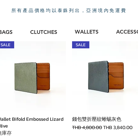
所有產品價格均以泰銖列出，亞洲境內免運費
WALLETS
ACCESS
BAGS
CLUTCHES
SALE
SALE
快速瀏覽
快速瀏覽
allet Bifold Embossed Lizard
錢包雙折壓紋蜥蜴灰色
live
一般價格
促銷價格
THB 4,800.00
THB 3,840.00
無庫存