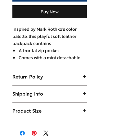
Buy Now
Inspired by Mark Rothko's color
palette, this playful soft leather
backpack contains
A frontal zip pocket
Comes with a mini detachable
pouch
A 13 inch laptop pocket
Return Policy
An zip pocket inside the bag
A slot for luggage handle
Purchased product can be returned
Weight 1 Kg
Shipping Info
within 14 days in a usable condition
and we will refund the purchased
Products will be shipped mainly
จากคู่สีของภาพวาดโดย Rothko - เป้
amount (not a postal amount)
Product Size
by DHL or similar. They will be
หนังแท้ทำจากหนังนิ่ม ที่มาพร้อมกับซอง
เล็กหนังสีสด ที่สามารถถอดออกได้.
packed in a Container package
32 x 42 cm with 13 cm base thickness
ภายในสามารถใส่ Laptop ขนาด 13 นิ้ว
and placed in DHL box. Shipping
พร้อมช่องซิปภายนอกและภายใน
fees are varies.