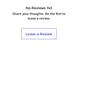
No Reviews Yet
Share your thoughts. Be the first to
leave a review.
Leave a Review
Shop
Stockists
Blog
About Us
Contact
Terms & Conditions
FAQ
Shipping & Returns