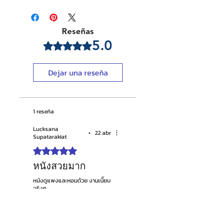
Please keep the leather away
colour
from the water. Product
can
colour
change its
due to the patina
Reseñas
character of the leather.
5.0
Obtuvo 5 de 5 estrellas.
Dejar una reseña
1 reseña
Lucksana
•
22 abr
Supatarakiat
Obtuvo 5 de 5 estrellas.
หนังสวยมาก
หนังดูแพงและหอมด้วย งานเนี๊ยบ
จริงๆ
¿Te resultó útil?
Sí