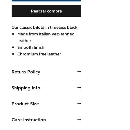
Realizar compra
Our classic bifold in timeless black
Made from Italian veg-tanned
leather
Smooth finish
Chromium free leather
Contains 8 card pockets, 2 cash
pockets and 2 hidden pockets
Return Policy
Harringbone silk lining.
Purchased product can be returned
*Classic Wallet ชองเราทำจากหนังเม็ด
Shipping Info
within 14 days in a usable condition
และหนังฟอกฝาดจากอิตาลี ใช้หนังที่
and we will refund the purchased
Products will be shipped mainly
ฟอกโดยปราศจากสารโครเมี่ยม ภายใน
amount (not a postal amount)
Product Size
by DHL or similar. They will be
มีช่องใส่การ์ด 8 ช่อง ช่องธนบัตร 2 ช่อง
และช่องซ่อนอีก 2 ช่อง พร้อมกับซับใน
packed in a Container package
9 x 11 cm folded
Care Instruction
ด้วยผ้าไหมลาย harringbone
and placed in DHL box. Shipping
fees are varies.